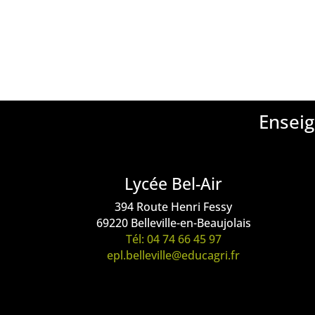
Enseig
Lycée Bel-Air
394 Route Henri Fessy
69220 Belleville-en-Beaujolais
Tél: 04 74 66 45 97
epl.belleville@educagri.fr