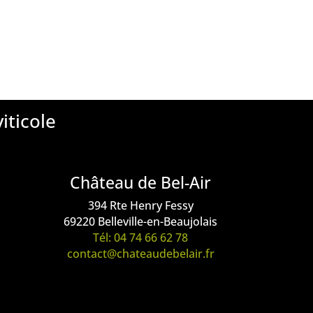
iticole
Château de Bel-Air
394 Rte Henry Fessy
69220 Belleville-en-Beaujolais
Tél: 04 74 66 62 78
contact@chateaudebelair.fr