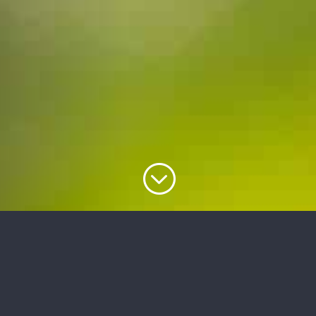
;
ACCUEILLIR UN(E)
APPRENTI(E)
C’est permettre à un apprenant de