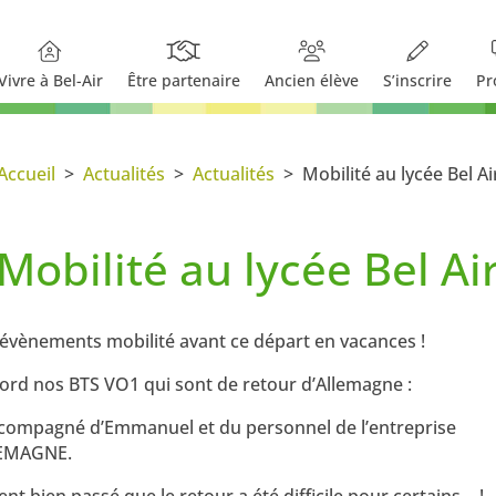
Vivre à Bel-Air
Être partenaire
Ancien élève
S’inscrire
Pr
Accueil
>
Actualités
>
Actualités
>
Mobilité au lycée Bel Ai
Mobilité au lycée Bel Ai
|
Actualités
,
BAC Pro CGEVV
,
BTSA Technico-Commercial Vins et Spi
s évènements mobilité avant ce départ en vacances !
Viticulture-Oenologie
,
Coopération Internationale
,
Formations
ord nos BTS VO1 qui sont de retour d’Allemagne :
ompagné d’Emmanuel et du personnel de l’entreprise
LEMAGNE.