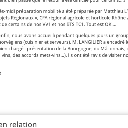
ent bien passé que le retour a été difficile pour certains….!
ès-midi préparation mobilité a été préparée par Matthieu L’
ojets Régionaux », CFA régional agricole et horticole Rhône-
de certains de nos VV1 et nos BTS TC1. Tout est OK….
Enfin, nous avons accueilli pendant quelques jours un grou
norvégiens (cuisinier et serveurs). M. LANGILIER a encadré 
n chargé : présentation de la Bourgogne, du Mâconnais, de
vins, des accords mets-vins…). Ils ont été ravis de visiter no
é
en relation