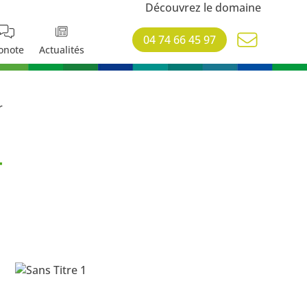
Découvrez le domaine
04 74 66 45 97
onote
Actualités
r
r
ritueux
,
BTSA