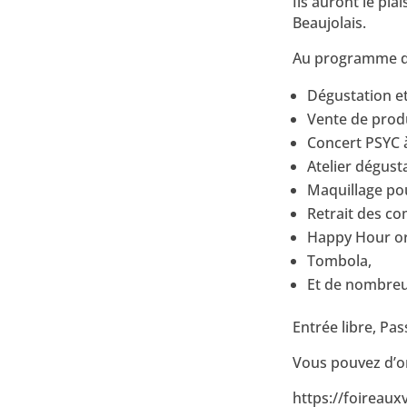
Ils auront le pla
Beaujolais.
Au programme de
Dégustation et
Vente de produ
Concert PSYC à
Atelier dégust
Maquillage pou
Retrait des c
Happy Hour org
Tombola,
Et de nombreu
Entrée libre, Pas
Vous pouvez d’or
https://foireaux