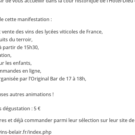
isir de vous accueillir dans la cour historique de l’Hôtel-Dieu 
 cette manifestation :
 vente des vins des lycées viticoles de France,
its du terroir,
 partir de 15h30,
ation,
r les enfants,
ommandes en ligne,
anisée par l’Original Bar de 17 à 18h,
ses autres animations !
s dégustation : 5 €
es et déjà commander parmi leur sélection sur leur site de 
vins-belair.fr/index.php