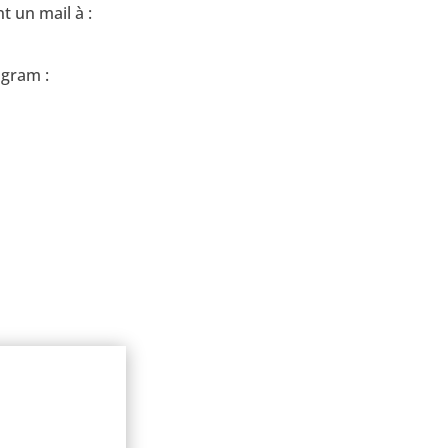
t un mail à :
agram :