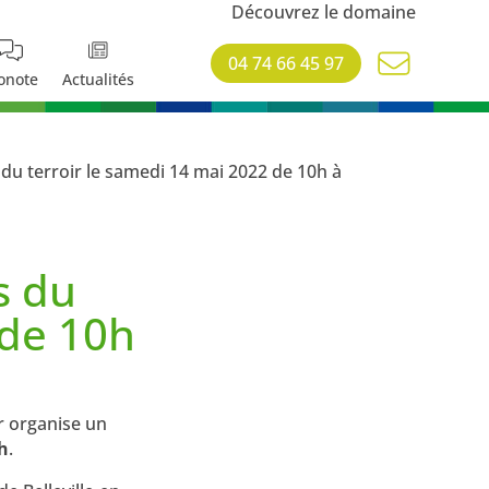
Découvrez le domaine
04 74 66 45 97
onote
Actualités
du terroir le samedi 14 mai 2022 de 10h à
s du
 de 10h
r organise un
8h
.