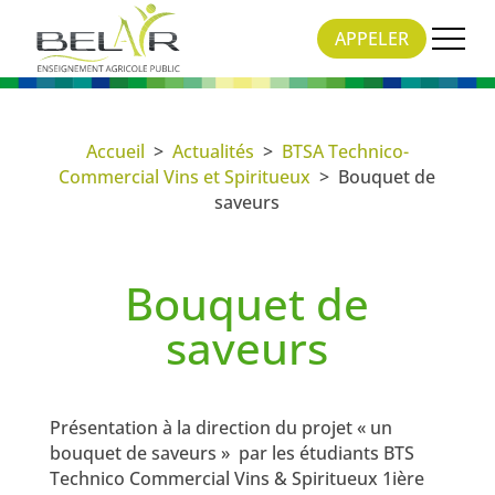
APPELER
Accueil
>
Actualités
>
BTSA Technico-
Commercial Vins et Spiritueux
>
Bouquet de
saveurs
Bouquet de
saveurs
28 Jan 2021
|
BTSA Technico-Commercial Vins et
Spiritueux
Présentation à la direction du projet « un
bouquet de saveurs » par les étudiants BTS
Technico Commercial Vins & Spiritueux 1ière